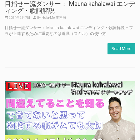
目指せ一流ダンサー： Mauna kahalawai エンデ
ィング・歌詞解説
2024年2月7日
By Hula-Me 事務局
目指せ一流ダンサー： Mauna kahalawai エンディング・歌詞解説 – フ
ラが上達するために重要なのは道具（スキル）の使い方
Read More