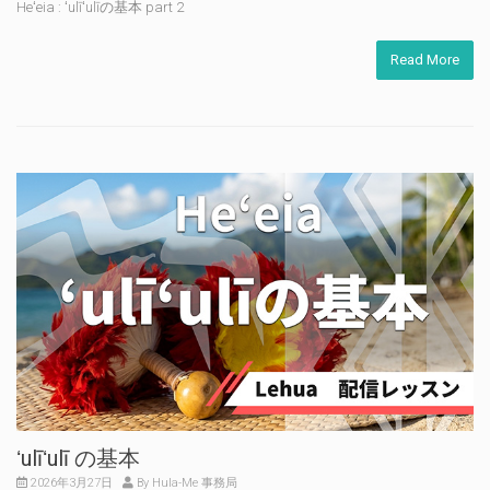
Heʻeia : ʻulīʻulīの基本 part 2
Read More
ʻulīʻulī の基本
2026年3月27日
By Hula-Me 事務局