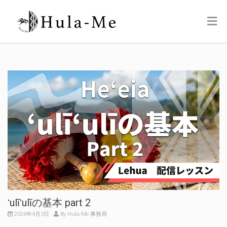
ʻulīʻulīの基本 part 2
2026年4月3日
By Hula-Me 事務局