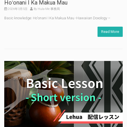
Hoʻonani I Ka Makua Mau
2026年3月5日
By Hula-Me 事務局
Basic knowledge: Hoʻonani I Ka Makua Mau -Hawaiian Doxology –
Read More