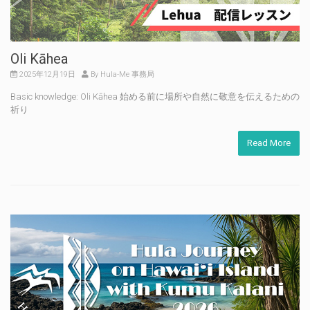
Oli Kāhea
2025年12月19日
By Hula-Me 事務局
Basic knowledge: Oli Kāhea 始める前に場所や自然に敬意を伝えるための
祈り
Read More