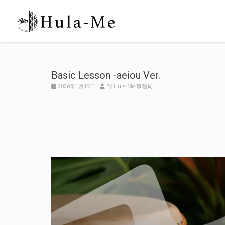
Basic Lesson -aeiou Ver.
2026年1月19日
By Hula-Me 事務局