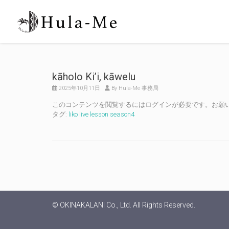
kāholo Ki’i, kāwelu
2025年10月11日
By Hula-Me 事務局
このコンテンツを閲覧するにはログインが必要です。お願
タグ:
liko live lesson season4
© OKINAKALANI Co., Ltd. All Rights Reserved.