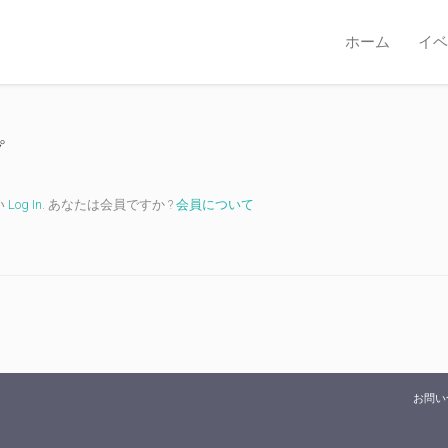
ホーム
イベ
プ
い
Log In
. あなたは会員ですか ?
会員について
お問い