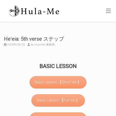
Heʻeia: 5th verse ステップ
2026年6月7日
By Hula-Me 事務局
BASIC LESSON
Basic Lesson 【Short Ver.】
Basic Lesson 【Full Ver.】