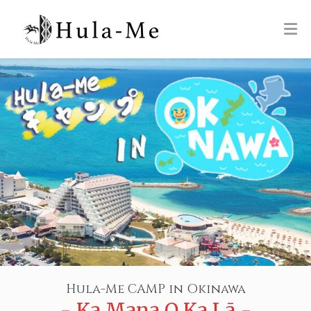
Hula-Me CAMP in Okinawa
- Ka Mana O Ka Lā -