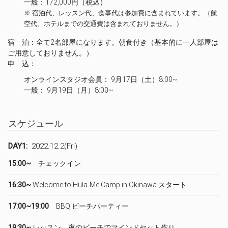
一般：172,000円（税込）
※ 宿泊代、レッスン代、食事代は参加費に含まれています。（航
空代、ホテルまでの交通費は含まれておりません。）
宿 泊：全て2名部屋になります。朝食付き（基本的に一人部屋は
ご用意しておりません。）
申 込：
オンラインスタジオ会員： 9月17日（土）8:00~
一般： 9月19日（月）8:00~
スケジュール
DAY1:
2022.12.2(Fri)
15:00~
チェックイン
16:30~
Welcome to Hula-Me Camp in Okinawa スタート
17:00~19:00
BBQ ビーチパーティー
19:30~
レッスン 夜のビーチでマインドセット作り