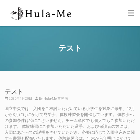
テスト
テスト
2026年1月20日
By Hula-Me 事務局
国立中央では、入団をご検討いただいている小学生を対象に毎年、12月
から3月にけにかけて見学会、体験練習会を開催しています。 体験会へ
の参加条件は特にございません。チーム単位でも個人でもご参加いただ
けます。 体験練習にご参加いただいた選手、および保護者の方には、
入団にあたっての説明をさせていただき、必要に応じて入団申込みに関
する書類も配布いたします。 体験練習会は、年末から年明けにかけて