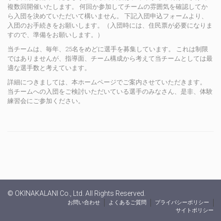
複数回開催いたします。 何回か参加してチームの雰囲気を確認してか
ら入団を決めていただいて構いません。 下記入団申込フォームより、
入団のお手続きをお願いします。（入団時には、住民票が必要になりま
すので、準備をお願いします。）
当チームは、毎年、25名をめどに選手を募集しています。 これは制限
ではありませんが、指導面、チーム構成から考えて当チームとしては最
適な選手数と考えています。
詳細につきましては、本ホームページでご案内させていただきます。
当チームへの入団をご検討いただいている選手のみなさん、是非、体験
練習会にご参加ください。
© OKINAKALANI Co., Ltd. All Rights Reserved.
お問い合わせ
よくあるご質問
プライバシーポリシー
サイトポリシー