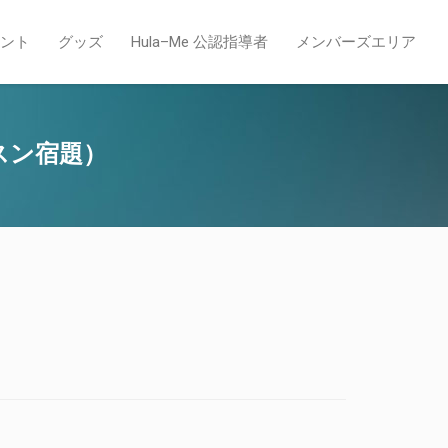
ント
グッズ
Hula–Me 公認指導者
メンバーズエリア
スン宿題）